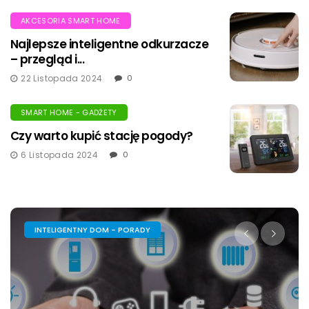
AKCESORIA SMART HOME
Najlepsze inteligentne odkurzacze
– przegląd i...
22 Listopada 2024
0
SMART HOME - GADŻETY
Czy warto kupić stację pogody?
6 Listopada 2024
0
INTELIGENTNY DOM - PORADY