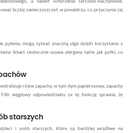
oddechowego, a nawet schorzenia sercowo-naczyniowe.
wać liczbę zanieczyszczeń w powietrzu, co przyczynia się
Wady I Zalety
ktyki Przy
Inteligentnego Domu - Co
ie pylenia, mogą zyskać znaczną ulgę dzięki korzystaniu z
ligentnych...
Warto...
ama Smart skutecznie usuwa alergeny takie jak pyłki, co
0
0
18 Września 2023
apachów
utralizuje różne zapachy, w tym dym papierosowy, zapachy
Filtr węglowy odpowiedzialny za tę funkcję sprawia, że
sób starszych
dzieci i osób starszych, które są bardziej wrażliwe na