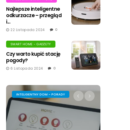
Najlepsze inteligentne
odkurzacze – przegląd
i...
22 Listopada 2024
0
SMART HOME - GADŻETY
Czy warto kupić stację
pogody?
6 Listopada 2024
0
AKCESORIA SMART HOME
INTELIG