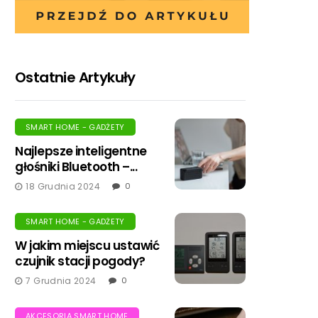
Ostatnie Artykuły
SMART HOME - GADŻETY
Najlepsze inteligentne
głośniki Bluetooth –...
18 Grudnia 2024
0
SMART HOME - GADŻETY
W jakim miejscu ustawić
czujnik stacji pogody?
7 Grudnia 2024
0
AKCESORIA SMART HOME