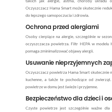
takich jak alergie, astma, choroby układu 
Oczyszczacz Hama Smart może skutecznie reduko
do lepszego samopoczucia i zdrowia.
Ochrona przed alergiami
Najlepsze Pra
Osoby cierpiące na alergie, szczególnie w sezon
Instalacji Inte
oczyszczacza powietrza. Filtr HEPA w modelu H
21 Marca 2024
pomaga zminimalizować objawy alergii.
Usuwanie nieprzyjemnych z
Oczyszczacz powietrza Hama Smart skutecznie ne
kuchenne, a także te pochodzące od zwierząt. 
powietrze w domu jest świeże i przyjemne.
Bezpieczeństwo dla dzieci i o
Czyste powietrze jest szczególnie ważne dla 