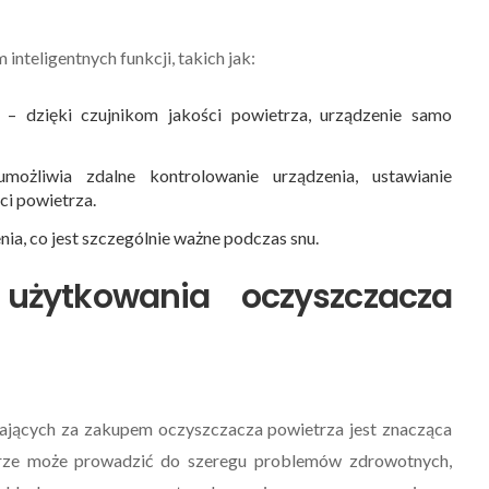
nteligentnych funkcji, takich jak:
– dzięki czujnikom jakości powietrza, urządzenie samo
ożliwia zdalne kontrolowanie urządzenia, ustawianie
i powietrza.
ia, co jest szczególnie ważne podczas snu.
użytkowania oczyszczacza
 PORADY
INTELIGENTNY DOM - PORADY
jących za zakupem oczyszczacza powietrza jest znacząca
trze może prowadzić do szeregu problemów zdrowotnych,